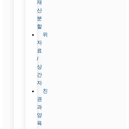
재
산
분
할
위
자
료
/
상
간
자
친
권
과
양
육