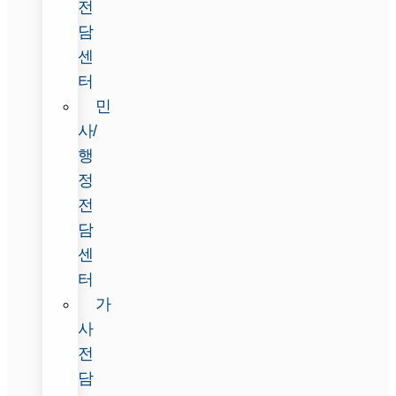
전
담
센
터
민
사/
행
정
전
담
센
터
가
사
전
담