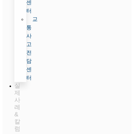
센
터
교
통
사
고
전
담
센
터
실
제
사
례
&
칼
럼