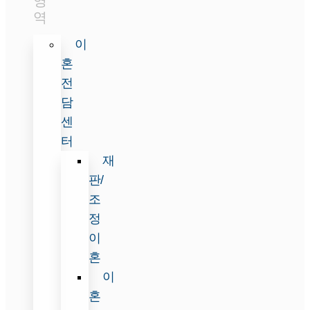
영
역
이
혼
전
담
센
터
재
판/
조
정
이
혼
이
혼