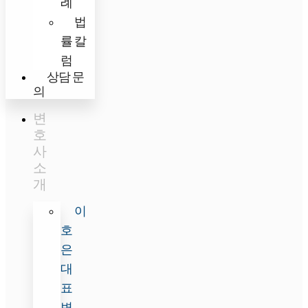
례
법
률 칼
럼
상담 문
의
변
호
사
소
개
이
호
은
대
표
변