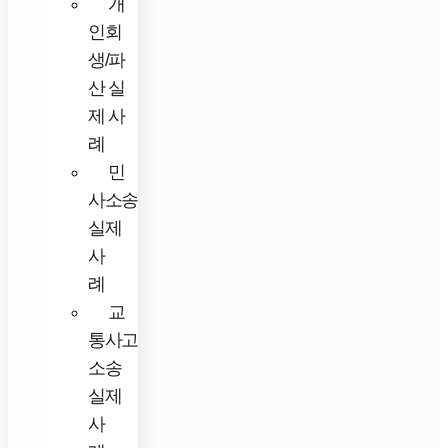
개
인회
생/파
산 실
제 사
례
민
사소송
실제
사
례
교
통사고
소송
실제
사