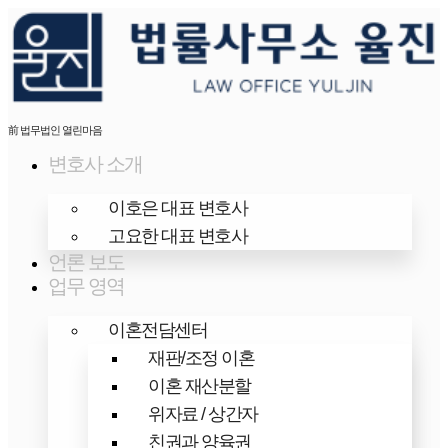
콘
텐
츠
로
前 법무법인 열린마음
건
변호사 소개
너
이호은 대표 변호사
뛰
고요한 대표 변호사
기
언론 보도
업무 영역
이혼전담센터
재판/조정 이혼
이혼 재산분할
위자료 / 상간자
친권과 양육권