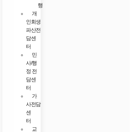
행
개
인회생
파산전
담센
터
민
사/행
정 전
담센
터
가
사전담
센
터
교