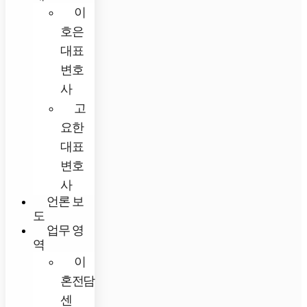
이
호은
대표
변호
사
고
요한
대표
변호
사
언론 보
도
업무 영
역
이
혼전담
센