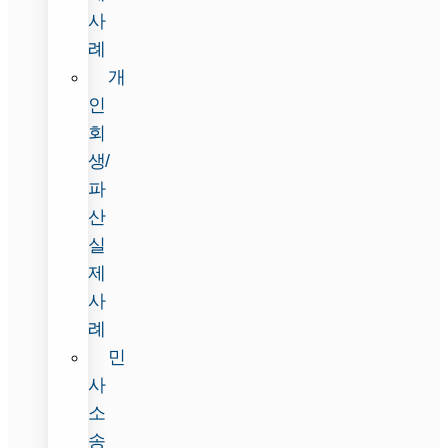
사
례
개
인
회
생/
파
산
실
제
사
례
민
사
소
송