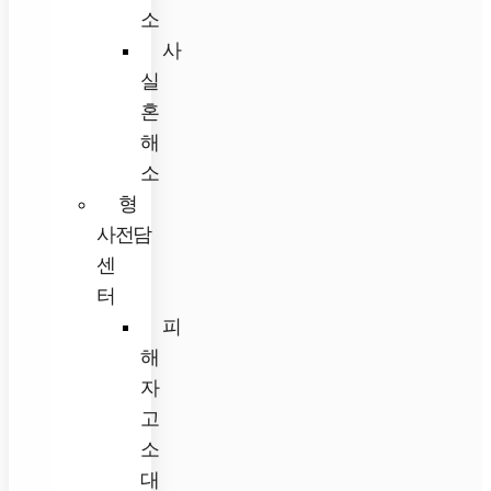
소
사
실
혼
해
소
형
사전담
센
터
피
해
자
고
소
대