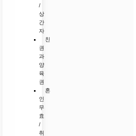
/
상
간
자
친
권
과
양
육
권
혼
인
무
효
/
취