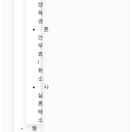
양
육
권
혼
인
무
효
/
취
소
사
실
혼
해
소
형