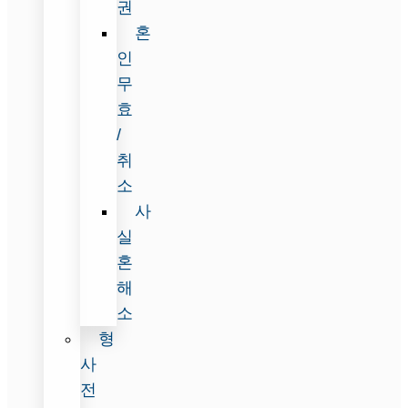
권
혼
인
무
효
/
취
소
사
실
혼
해
소
형
사
전