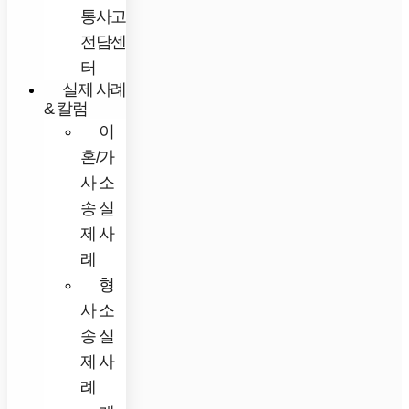
통사고
전담센
터
실제 사례
& 칼럼
이
혼/가
사 소
송 실
제 사
례
형
사 소
송 실
제 사
례