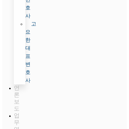
호
사
고
요
한
대
표
변
호
사
언
론
보
도
업
무