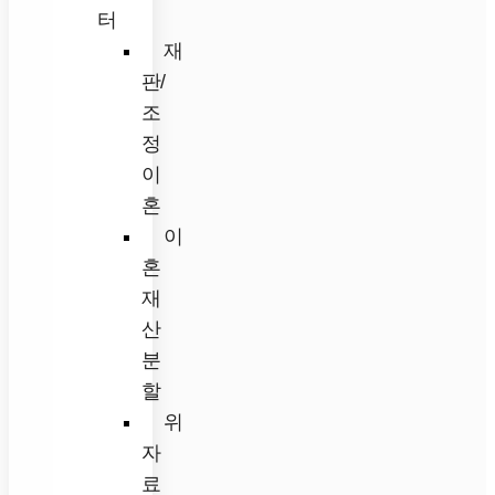
터
재
판/
조
정
이
혼
이
혼
재
산
분
할
위
자
료