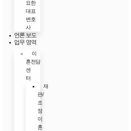
요한
대표
변호
사
언론 보도
업무 영역
이
혼전담
센
터
재
판/
조
정
이
혼