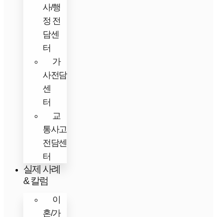
사/행
정 전
담센
터
가
사전담
센
터
교
통사고
전담센
터
실제 사례
& 칼럼
이
혼/가