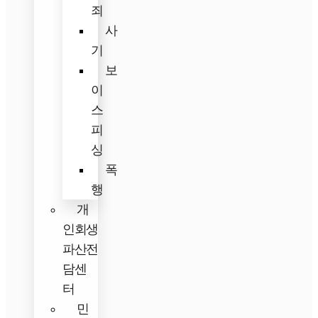
죄
사
기
보
이
스
피
싱
폭
행
개
인회생
파산전
담센
터
민