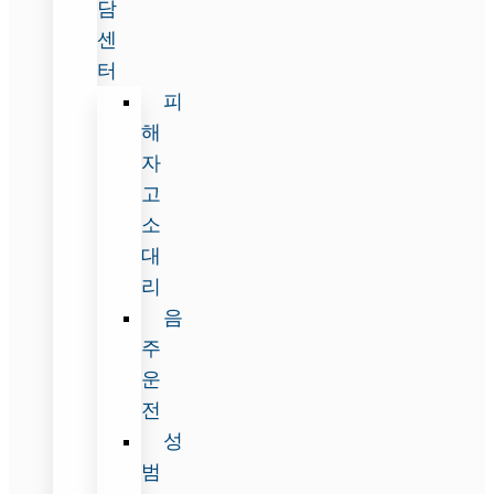
담
센
터
피
해
자
고
소
대
리
음
주
운
전
성
범