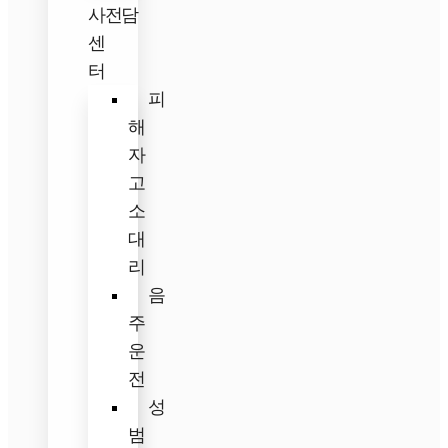
사전담
센
터
피
해
자
고
소
대
리
음
주
운
전
성
범