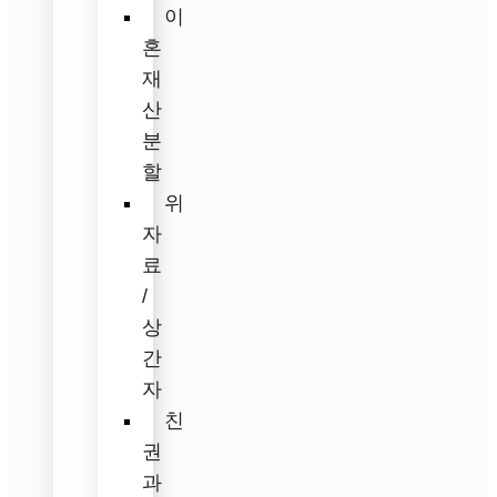
이
혼
재
산
분
할
위
자
료
/
상
간
자
친
권
과