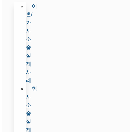
이
혼/
가
사
소
송
실
제
사
례
형
사
소
송
실
제