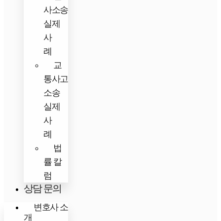
사소송
실제
사
례
교
통사고
소송
실제
사
례
법
률 칼
럼
상담 문의
변호사 소
개