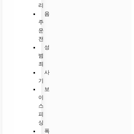
리
음
주
운
전
성
범
죄
사
기
보
이
스
피
싱
폭