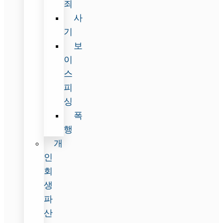
죄
사
기
보
이
스
피
싱
폭
행
개
인
회
생
파
산