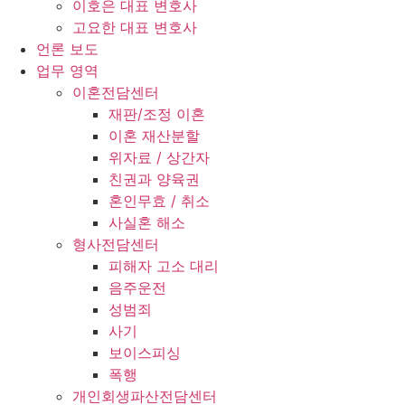
이호은 대표 변호사
고요한 대표 변호사
언론 보도
업무 영역
이혼전담센터
재판/조정 이혼
이혼 재산분할
위자료 / 상간자
친권과 양육권
혼인무효 / 취소
사실혼 해소
형사전담센터
피해자 고소 대리
음주운전
성범죄
사기
보이스피싱
폭행
개인회생파산전담센터