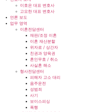
이호은 대표 변호사
고요한 대표 변호사
언론 보도
업무 영역
이혼전담센터
재판/조정 이혼
이혼 재산분할
위자료 / 상간자
친권과 양육권
혼인무효 / 취소
사실혼 해소
형사전담센터
피해자 고소 대리
음주운전
성범죄
사기
보이스피싱
폭행