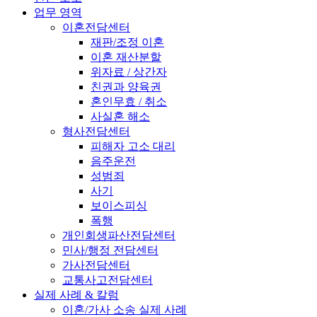
업무 영역
이혼전담센터
재판/조정 이혼
이혼 재산분할
위자료 / 상간자
친권과 양육권
혼인무효 / 취소
사실혼 해소
형사전담센터
피해자 고소 대리
음주운전
성범죄
사기
보이스피싱
폭행
개인회생파산전담센터
민사/행정 전담센터
가사전담센터
교통사고전담센터
실제 사례 & 칼럼
이혼/가사 소송 실제 사례