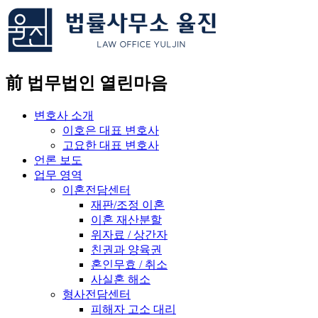
콘
텐
츠
로
건
前 법무법인 열린마음
너
뛰
변호사 소개
기
이호은 대표 변호사
고요한 대표 변호사
언론 보도
업무 영역
이혼전담센터
재판/조정 이혼
이혼 재산분할
위자료 / 상간자
친권과 양육권
혼인무효 / 취소
사실혼 해소
형사전담센터
피해자 고소 대리