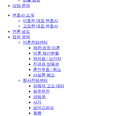
법률 칼럼
상담 문의
변호사 소개
이호은 대표 변호사
고요한 대표 변호사
언론 보도
업무 영역
이혼전담센터
재판/조정 이혼
이혼 재산분할
위자료 / 상간자
친권과 양육권
혼인무효 / 취소
사실혼 해소
형사전담센터
피해자 고소 대리
음주운전
성범죄
사기
보이스피싱
폭행