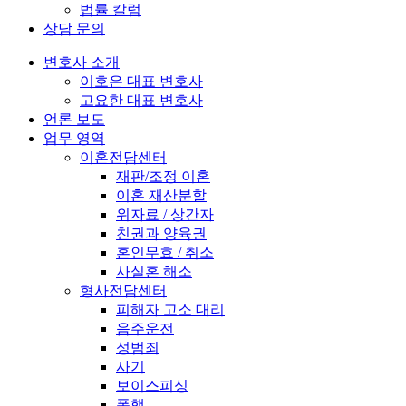
법률 칼럼
상담 문의
변호사 소개
이호은 대표 변호사
고요한 대표 변호사
언론 보도
업무 영역
이혼전담센터
재판/조정 이혼
이혼 재산분할
위자료 / 상간자
친권과 양육권
혼인무효 / 취소
사실혼 해소
형사전담센터
피해자 고소 대리
음주운전
성범죄
사기
보이스피싱
폭행