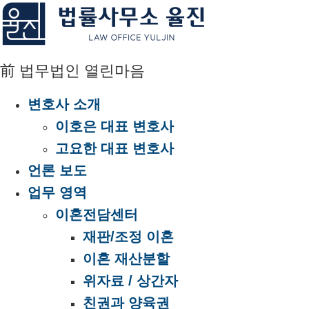
콘
텐
츠
前 법무법인 열린마음
로
건
변호사 소개
너
이호은 대표 변호사
뛰
고요한 대표 변호사
기
언론 보도
업무 영역
이혼전담센터
재판/조정 이혼
이혼 재산분할
위자료 / 상간자
친권과 양육권